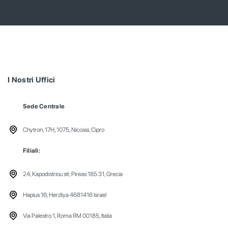
I Nostri Uffici
Sede Centrale
Chytron, 17H, 1075, Nicosia, Cipro
Filiali:
24, Kapodistriou str, Pireas 185 31, Grecia
Hapius 16, Herzliya 4681416 Israel
Via Palestro 1, Roma RM 00185, Italia