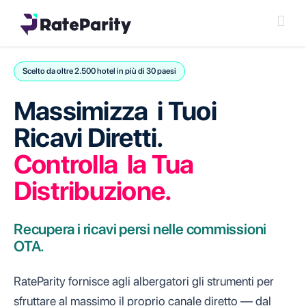
Skip
to
content
Scelto da oltre 2.500 hotel in più di 30 paesi
Massimizza
i Tuoi
Massimizza i Tuoi Ricavi Diretti
Ricavi Diretti.
Controlla
la Tua
Distribuzione.
Recupera i ricavi persi nelle commissioni
OTA.
RateParity fornisce agli albergatori gli strumenti per
sfruttare al massimo il proprio canale diretto — dal