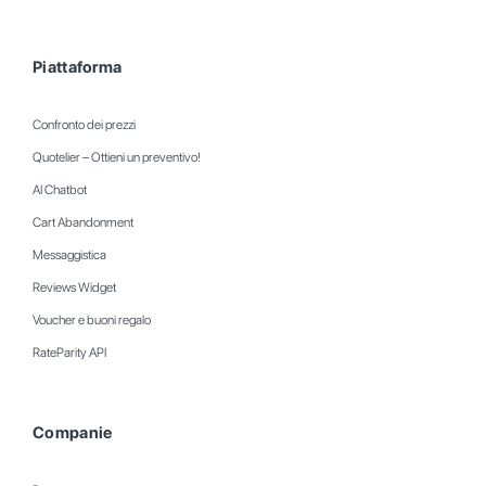
Piattaforma
Confronto dei prezzi
Quotelier – Ottieni un preventivo!
AI Chatbot
Cart Abandonment
Messaggistica
Reviews Widget
Voucher e buoni regalo
RateParity API
Companie